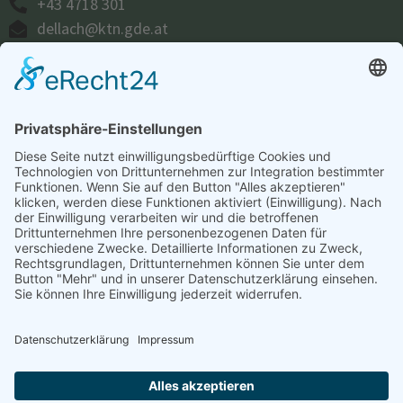
+43 4718 301
dellach@ktn.gde.at
ÖFFNUNGSZEITEN
Amtsstunden:
Montag bis Donnerstag:
07.30 – 16.00 Uhr
Freitag:
07.30 – 12.00 Uhr
Parteienverkehr:
Montag, Donnerstag, Freitag:
08.00 – 12.00 Uhr
Dienstag:
08.00 – 16.00 Uhr
Montag und Donnerstag nachmittags, sowie
Mittwoch nach vorheriger Terminvereinbarung.
©
Gemeindeamt Dellach