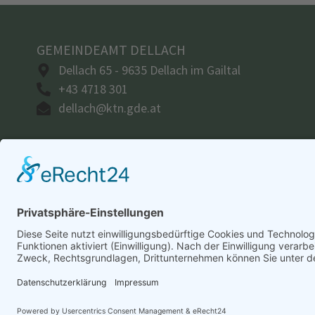
GEMEINDEAMT DELLACH
Dellach 65 - 9635 Dellach im Gailtal
+43 4718 301
dellach@ktn.gde.at
© 2026
Gemeindeamt Dellach
Powered by
Creativomedi