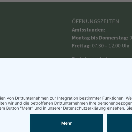
ÖFFNUNGSZEITEN
Amtsstunden:
Montag bis Donnerstag:
0
Freitag:
07.30 – 12.00 Uhr
Parteienverkehr:
Montag, Donnerstag, Fre
Dienstag:
08.00 – 16.00 Uh
Montag und Donnerstag nac
Terminvereinbarung.
a GmbH
Imp