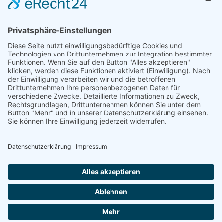
ÖFFNUNGSZEITEN
Amtsstunden:
Montag bis Donnerstag:
07.30 – 16.00 Uhr
Freitag:
07.30 – 12.00 Uhr
Parteienverkehr:
Montag, Donnerstag, Freitag:
08.00 – 12.00 Uhr
Dienstag:
08.00 – 16.00 Uhr
Montag und Donnerstag nachmittags, sowie
Mittwoch nach vorheriger Terminvereinbarung.
©
Gemeindeamt Dellach
2026
Powered by
Creativomedia GmbH
Impressum
Datenschutzerklärung