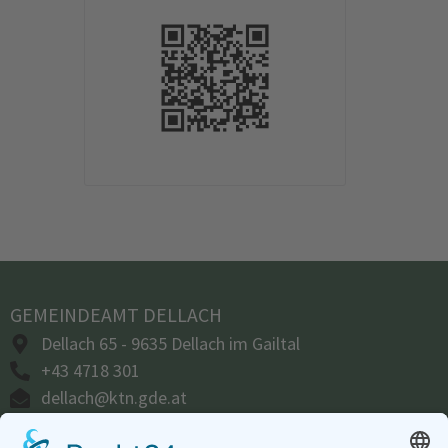
GEMEINDEAMT DELLACH
Dellach 65 - 9635 Dellach im Gailtal
+43 4718 301
dellach@ktn.gde.at