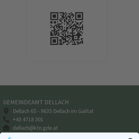
GEMEINDEAMT DELLACH
Dellach 65 - 9635 Dellach im Gailtal
+43 4718 301
dellach@ktn.gde.at