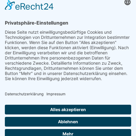
ÖFFNUNGSZEITEN
Amtsstunden:
Montag bis Donnerstag:
07.30 – 16.00 Uhr
Freitag:
07.30 – 12.00 Uhr
Parteienverkehr:
Montag, Donnerstag, Freitag:
08.00 – 12.00 Uhr
Dienstag:
08.00 – 16.00 Uhr
Montag und Donnerstag nachmittags, sowie
Mittwoch nach vorheriger Terminvereinbarung.
©
Gemeindeamt Dellach
2026
Powered by
Creativomedia GmbH