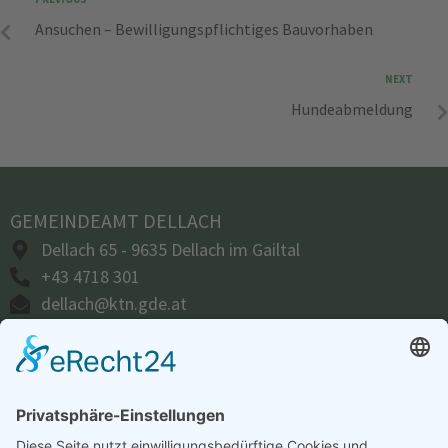
Ansuchen – Bewilligungspflichtiges Bauvorhaben
NEXT
Hundeabmeldung
GEMEINDEAMT DELLACH
Dellach 65 - 9635 Dellach im Gailtal
+43 4718 301
dellach@ktn.gde.at
ÖFFNUNGSZEITEN
Amtsstunden:
Montag bis Donnerstag:
07.30 – 16.00 Uhr
Freitag:
07.30 – 12.00 Uhr