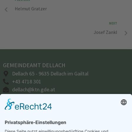
Helmut Gratzer
NEXT
Josef Zankl
GEMEINDEAMT DELLACH
Dellach 65 - 9635 Dellach im Gailtal
+43 4718 301
dellach@ktn.gde.at
ÖFFNUNGSZEITEN
Amtsstunden:
Montag bis Donnerstag:
07.30 – 16.00 Uhr
Freitag:
07.30 – 12.00 Uhr