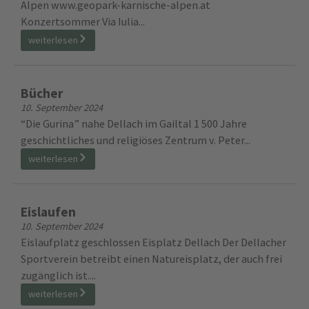
weiterlesen
Aktivitäten
10. September 2024
Reiten Schwimmen Kärntner Erlebnispark Dellach auf
www.kaernten.at www.dellach.info GeoPark Karnische
Alpen www.geopark-karnische-alpen.at
Konzertsommer Via Iulia...
weiterlesen