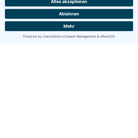
weiterlesen
Loipen und Winterwanderwege
10. September 2024
Im Winter wird eine Loipe am Gaildamm von Kötschach-
Höfling-St. Daniel-Dellach-Nölblinger Steg-anschl.
Gundersheim-Kirchbach sowie die Nölblingerloipe...
weiterlesen