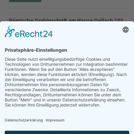
10. September 2024
GeoPark Karnische Alpen Hans P. Schönlaub hat in
seinem Buch “Der wahre Held ist die...
weiterlesen
Herkulestempel
10. September 2024
Herkulestempel auf der Gurina Einzigartig in Österreich
ist die Rekonstruktion eines gallo-römischen
Umgangstempels auf der...